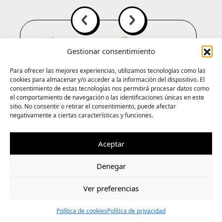
Gestionar consentimiento
Para ofrecer las mejores experiencias, utilizamos tecnologías como las
cookies para almacenar y/o acceder a la información del dispositivo. El
consentimiento de estas tecnologías nos permitirá procesar datos como
el comportamiento de navegación o las identificaciones únicas en este
sitio. No consentir o retirar el consentimiento, puede afectar
negativamente a ciertas características y funciones.
Ti
In
Sp
Aceptar
Denegar
Wh
Ver preferencias
Política de cookies
Política de privacidad
. Porque no hay loco sin polo ni polo sin loc